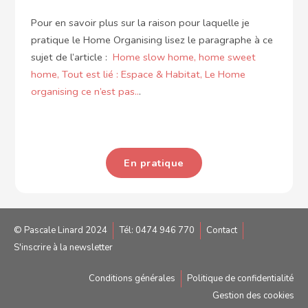
Pour en savoir plus sur la raison pour laquelle je
pratique le Home Organising lisez le paragraphe à ce
sujet de l’article :
Home slow home, home sweet
home,
Tout est lié : Espace & Habitat,
Le Home
organising ce n’est pas..
.
En pratique
© Pascale Linard 2024
Tél: 0474 946 770
Contact
S'inscrire à la newsletter
Conditions générales
Politique de confidentialité
Gestion des cookies