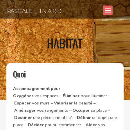
Aller
Menu
En pratique
au
contenu
Quoi
Accompagnement pour
Oxygéner
vos espaces –
Éliminer
pour illuminer –
Espacer
vos murs –
Valoriser
la beauté –
Aménager
vos rangements –
Occuper
sa place –
Destiner
une pièce; une utilité –
Définir
un objet; une
place –
Décider
par où commencer –
Aider
vos